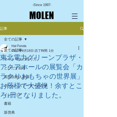
-Since 1997-
MOLEN
記事
全ての記事
Hal Furuta
全ての記事
2017年8月18日
読了時間: 1分
東北電力グリーンプラザ・
オートマタの作り方
アクアホールの展覧会「カ
とびだす絵本
ラクリおもちゃの世界展」
英国自動人形展
お蔭様で大盛況！余すとこ
ポール・スプーナーの世界
ろ2日となりました。
インテリア
書籍
坂啓典