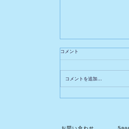
コメント
コメントを追加…
英国自動人形展Ⅲの魅力
どころ
Spo
​お問い合わせ