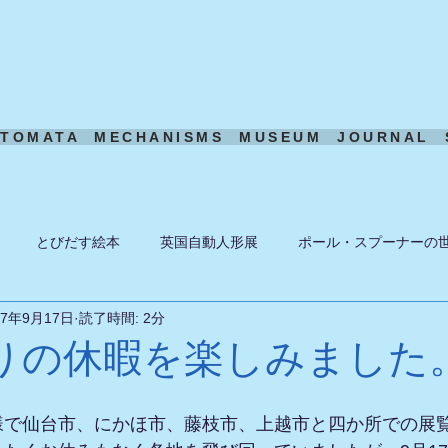
UTOMATA
MECHANISMS
MUSEUM
JOURNAL
とびだす絵本
英国自動人形展
ポール・スプーナーの
17年9月17日
読了時間: 2分
ーン
ある日の風景
機構模型
アート・トイ
ペーパ
りの休暇を楽しみました
様で仙台市、にかほ市、藤枝市、上越市と四か所での展