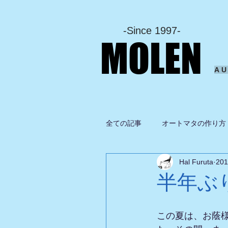
-Since 1997-
MOLEN
A
全ての記事
オートマタの作り方
Hal Furuta
20
坂啓典
グルメ
ドロ
半年ぶ
この夏は、お蔭