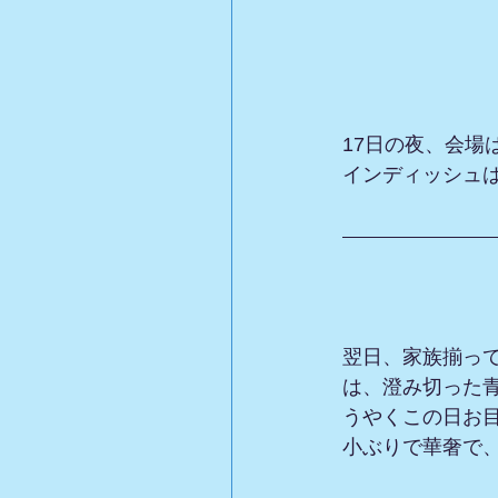
17日の夜、会
インディッシュ
翌日、家族揃っ
は、澄み切った
うやくこの日お
小ぶりで華奢で