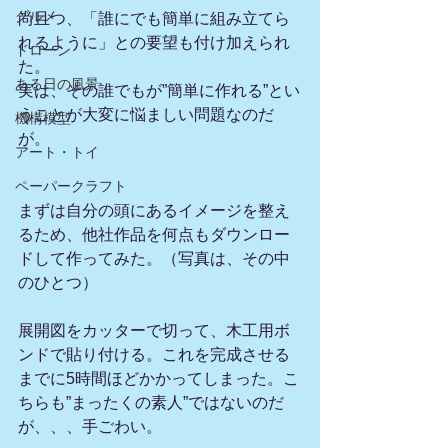
グルメ
尚且つ、「誰にでも簡単に組み立てら
れるように」との要望も付け加えられ
ドローン
た。
ある日の風景
実は、その誰でもが”簡単に作れる”とい
うことが大変に悩ましい問題なのだ
機構模型
が。
アート・トイ
ペーパークラフト
まずは自分の頭にあるイメージを整え
るため、他社作品を何点もダウンロー
ドして作ってみた。（写真は、その中
のひとつ）
展開図をカッターで切って、木工用ボ
ンドで貼り付ける。これを完成させる
までに5時間ほどかかってしまった。こ
ちらも”まったくの素人”ではないのだ
が、、、手ごわい。