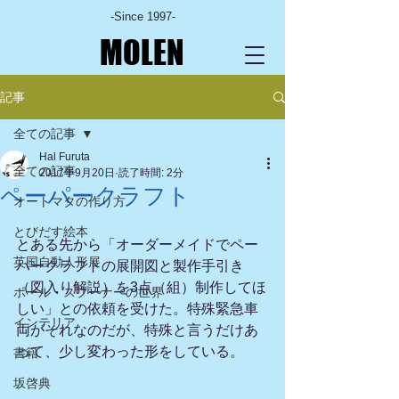
-Since 1997-
MOLEN
記事
全ての記事
Hal Furuta
全ての記事
2017年9月20日
読了時間: 2分
ペーパークラフト
オートマタの作り方
とびだす絵本
とある先から「オーダーメイドでペー
英国自動人形展
パークラフトの展開図と製作手引き
（図入り解説）を3点（組）制作してほ
ポール・スプーナーの世界
しい」との依頼を受けた。特殊緊急車
インテリア
両がそれなのだが、特殊と言うだけあ
って、少し変わった形をしている。
書籍
坂啓典