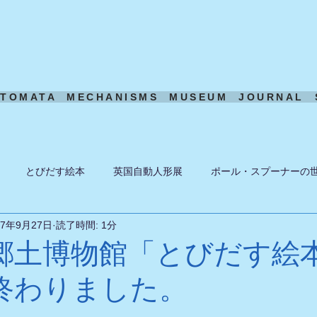
UTOMATA
MECHANISMS
MUSEUM
JOURNAL
とびだす絵本
英国自動人形展
ポール・スプーナーの
17年9月27日
読了時間: 1分
ーン
ある日の風景
機構模型
アート・トイ
ペーパ
郷土博物館「とびだす絵
終わりました。