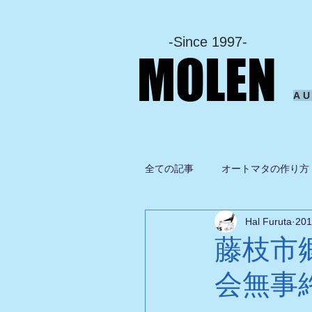
-Since 1997-
MOLEN
A
全ての記事
オートマタの作り方
Hal Furuta
20
坂啓典
グルメ
ドロ
藤枝市
会無事