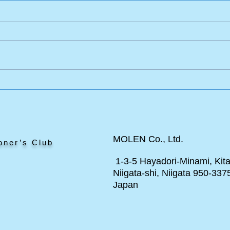
エドワードのポニー
と見
MOLEN Co., Ltd.
oner’s Club
1-3-5 Hayadori-Minami, Kita
Niigata-shi, Niigata 950-337
Japan
ト