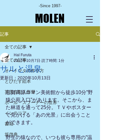
-Since 1997-
MOLEN
記事
全ての記事
Hal Furuta
全ての記事
2017年10月7日
読了時間: 1分
サルと温泉
オートマタの作り方
更新日：
2020年10月13日
とびだす絵本
英国自動人形展
志賀高原ロマン美術館から徒歩10分”野
猿公苑入口”があります。そこから、ま
ポール・スプーナーの世界
た林道を通って25分。ＴＶやポスター
インテリア
で見かける「あの光景」に出会うこと
ができます。
書籍
坂啓典
野生の猿なので、いつも彼ら専用の”温