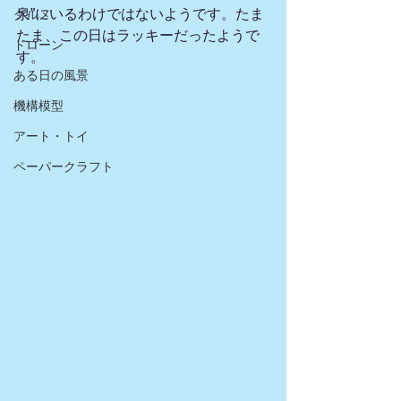
泉”にいるわけではないようです。たま
グルメ
たま、この日はラッキーだったようで
ドローン
す。 
ある日の風景
機構模型
アート・トイ
ペーパークラフト