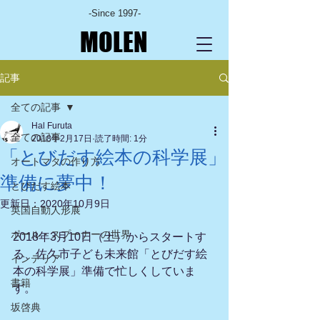
-Since 1997-
MOLEN
記事
全ての記事
Hal Furuta
全ての記事
2018年2月17日
読了時間: 1分
「とびだす絵本の科学展」
オートマタの作り方
準備に夢中！
とびだす絵本
更新日：
2020年10月9日
英国自動人形展
ポール・スプーナーの世界
2018年3月10日（土）からスタートす
る、佐久市子ども未来館「とびだす絵
インテリア
本の科学展」準備で忙しくしていま
書籍
す。
坂啓典