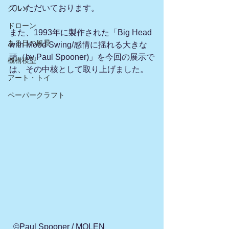
ていただいております。
グルメ
ドローン
また、1993年に製作された「Big Head 
ある日の風景
with Mood Swing/感情に揺れる大きな
頭（by Paul Spooner)」を今回の展示で
機構模型
は、その中核として取り上げました。
アート・トイ
ペーパークラフト
  ©Paul Spooner / MOLEN