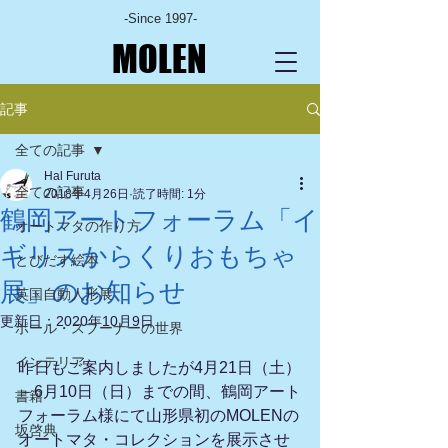
-Since 1997-
MOLEN
記事
全ての記事
Hal Furuta
全ての記事
2018年4月26日
読了時間: 1分
鶴岡アートフォーラム「イ
オートマタの作り方
ギリスからくりおもちゃ
とびだす絵本
展」のお知らせ
英国自動人形展
更新日：
2020年10月9日
ポール・スプーナーの世界
インテリア
昨日もご案内しましたが4月21日（土）
－6月10日（日）までの間、鶴岡アート
書籍
フォーラム様にて山形県初のMOLENの
坂啓典
オートマタ・コレクションを展示させ