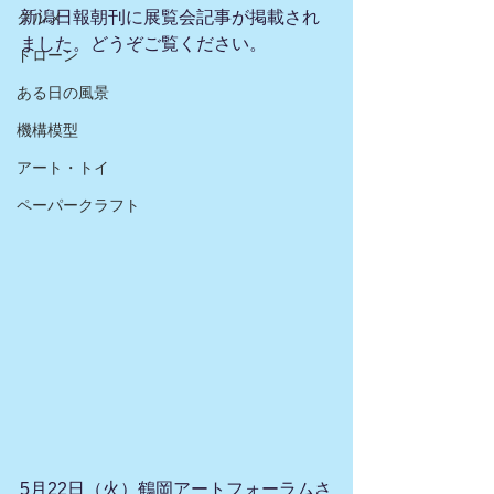
新潟日報朝刊に展覧会記事が掲載され
グルメ
ました。どうぞご覧ください。
ドローン
ある日の風景
機構模型
アート・トイ
ペーパークラフト
5月22日（火）鶴岡アートフォーラムさ