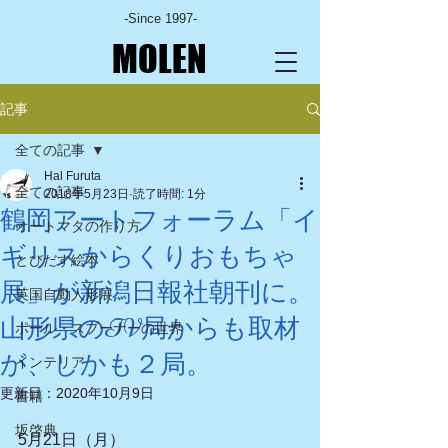
-Since 1997-
MOLEN
記事
全ての記事
Hal Furuta
全ての記事
2018年5月23日
読了時間: 1分
鶴岡アートフォーラム「イ
オートマタの作り方
ギリスからくりおもちゃ
とびだす絵本
展」が新潟日報社朝刊に。
英国自動人形展
山形県のTV局からも取材
ポール・スプーナーの世界
が、しかも２局。
インテリア
更新日：
2020年10月9日
書籍
坂啓典
5月21日（月）