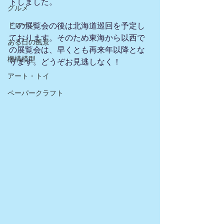
トしました。
グルメ
ドローン
この展覧会の後は北海道巡回を予定し
ております。そのため東海から以西で
ある日の風景
の展覧会は、早くとも再来年以降とな
機構模型
ります。どうぞお見逃しなく！
アート・トイ
ペーパークラフト