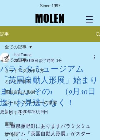
-Since 1997-
MOLEN
記事
全ての記事
Hal Furuta
全ての記事
2018年8月8日
読了時間: 1分
パラミタミュージアム
オートマタの作り方
「英国自動人形展」始まり
とびだす絵本
ました。その1 （9月30日
英国自動人形展
迄）お見逃しなく！
ポール・スプーナーの世界
更新日：
2020年10月9日
インテリア
書籍
三重県菰野町にありますパラミタミュ
ージアム「英国自動人形展」がスター
坂啓典