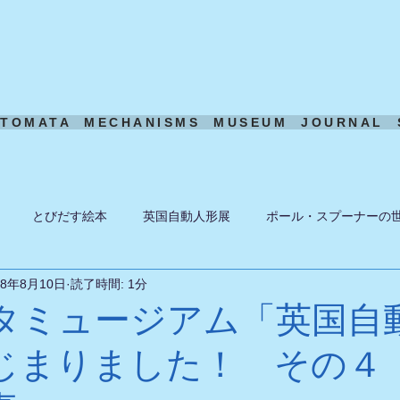
UTOMATA
MECHANISMS
MUSEUM
JOURNAL
とびだす絵本
英国自動人形展
ポール・スプーナーの
18年8月10日
読了時間: 1分
ーン
ある日の風景
機構模型
アート・トイ
ペーパ
タミュージアム「英国自
じまりました！ その４