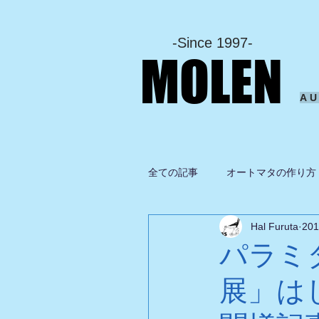
-Since 1997-
MOLEN
A
全ての記事
オートマタの作り方
Hal Furuta
20
坂啓典
グルメ
ドロ
パラミ
展」は