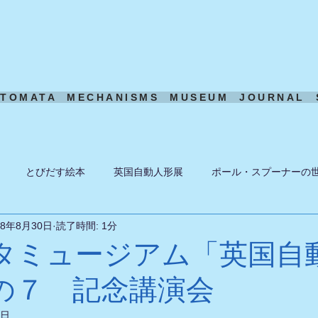
UTOMATA
MECHANISMS
MUSEUM
JOURNAL
とびだす絵本
英国自動人形展
ポール・スプーナーの
18年8月30日
読了時間: 1分
ーン
ある日の風景
機構模型
アート・トイ
ペーパ
タミュージアム「英国自
の７ 記念講演会
9日