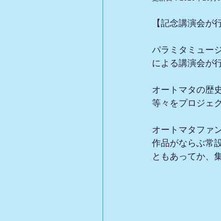
【記念講演会が
パラミタミュー
による講演会が行
オートマタの歴
等々をプロジェ
オートマタファ
作品がならぶ常設
ともあってか、