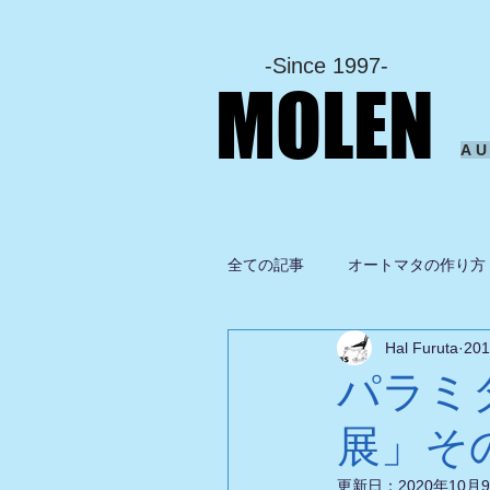
-Since 1997-
MOLEN
A
全ての記事
オートマタの作り方
Hal Furuta
20
坂啓典
グルメ
ドロ
パラミ
展」そ
更新日：
2020年10月