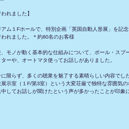
行われました】
ジアム１Fホールで、特別企画「英国自動人形展」を記
われました。＊約80名のお客様
史、モノが動く基本的な仕組みについて、ポール・スプ
クターや、オートマタ使ってお話しがありました。
ンに限らず、多くの聴衆を魅了する素晴らしい内容でし
展示室（１F/第3室）という大変荘厳で独特な雰囲気
集中してお話しが聞けたという声が多かったことが印象