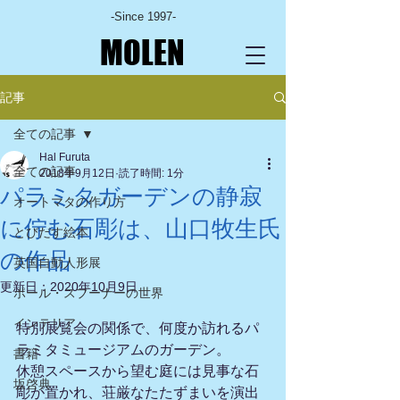
-Since 1997-
MOLEN
記事
全ての記事
Hal Furuta
全ての記事
2018年9月12日
読了時間: 1分
パラミタガーデンの静寂
オートマタの作り方
に佇む石彫は、山口牧生氏
とびだす絵本
の作品
英国自動人形展
更新日：
2020年10月9日
ポール・スプーナーの世界
インテリア
特別展覧会の関係で、何度か訪れるパ
ラミタミュージアムのガーデン。
書籍
休憩スペースから望む庭には見事な石
坂啓典
彫が置かれ、荘厳なたたずまいを演出