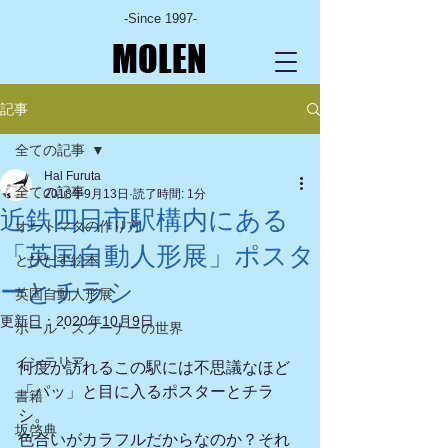
-Since 1997-
MOLEN
記事
全ての記事
Hal Furuta
全ての記事
2018年9月13日
読了時間: 1分
近鉄四日市駅構内にある
オートマタの作り方
「英国自動人形展」ポスタ
とびだす絵本
ーとチラシ
英国自動人形展
更新日：
2020年10月9日
ポール・スプーナーの世界
インテリア
何度か訪れるこの駅には不思議なほど
「パッ」と目に入るポスターとチラ
書籍
シ。
坂啓典
色合いがカラフルだからなのか？それ