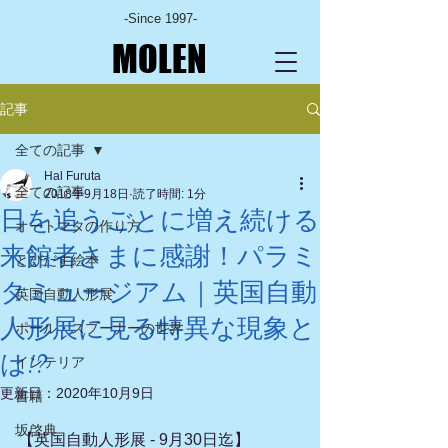
-Since 1997-
MOLEN
記事
全ての記事
Hal Furuta
全ての記事
2018年9月18日
読了時間: 1分
日を追うごとに増え続ける
オートマタの作り方
来館者さまに感謝！パラミ
とびだす絵本
タミュージアム｜英国自動
英国自動人形展
人形展に見る特異な現象と
ポール・スプーナーの世界
は!?
インテリア
更新日：
2020年10月9日
書籍
坂啓典
【英国自動人形展 ‐ 9月30日迄】