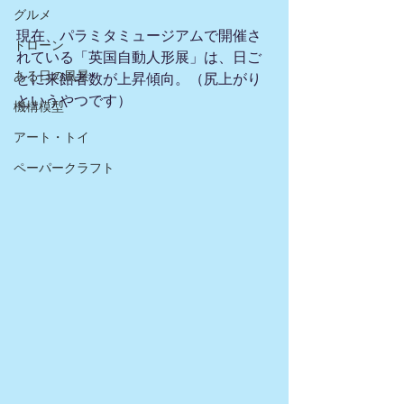
グルメ
現在、パラミタミュージアムで開催さ
ドローン
れている「英国自動人形展」は、日ご
ある日の風景
とに来館者数が上昇傾向。（尻上がり
というやつです）
機構模型
アート・トイ
ペーパークラフト