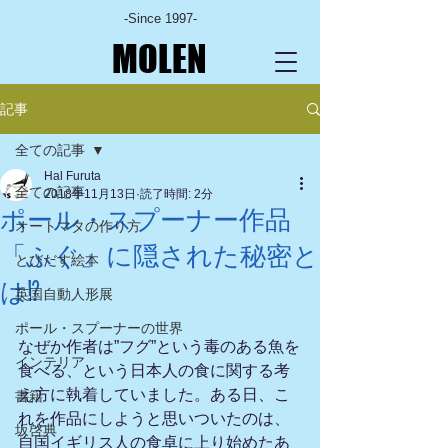
-Since 1997-
MOLEN
記事
全ての記事
Hal Furuta
全ての記事
2018年11月13日
読了時間: 2分
ポール・スプーナー作品
オートマタの作り方
「ふぐ」に隠された秘密と
とびだす絵本
は⁉
英国自動人形展
ポール・スプーナーの世界
なぜか作者は”フグ”という毒のある魚を
インテリア
食べる、という日本人の食に関する考
え方に執着していました。ある日、こ
書籍
れを作品にしようと思いついたのは、
坂啓典
自国イギリス人の食卓に上り始めたあ