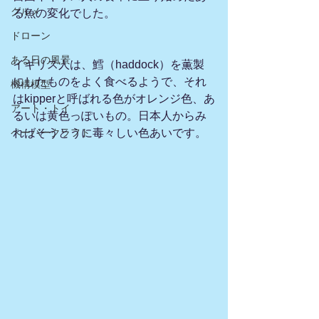
グルメ
る魚の変化でした。
ドローン
ある日の風景
イギリス人は、鱈（haddock）を薫製
にしたものをよく食べるようで、それ
機構模型
はkipperと呼ばれる色がオレンジ色、あ
アート・トイ
るいは黄色っぽいもの。日本人からみ
ペーパークラフト
ればそうとうに毒々しい色あいです。