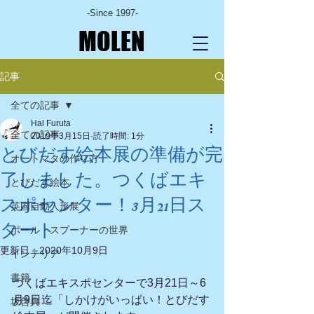
-Since 1997-
MOLEN
記事
全ての記事
Hal Furuta
全ての記事
2019年3月15日
読了時間: 1分
とびだす絵本展の準備が完
オートマタの作り方
了しました。つくばエキ
とびだす絵本
スポセンター！3月21日ス
英国自動人形展
タート
ポール・スプーナーの世界
更新日：
2020年10月9日
インテリア
書籍
つくばエキスポセンターで3月21日～6
月9日迄「しかけがいっぱい！とびだす
坂啓典