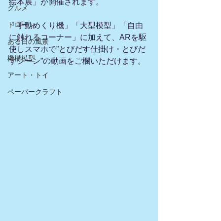
絵本展」が開催されます。
グルメ
ドローン
「手動めくり機」「大型模型」「自由
に触れるコーナー」に加えて、ARを駆
ある日の風景
使しスマホで”とびだす仕掛け・とびだ
機構模型
すシーン”の動画をご欄いただけます。 
アート・トイ
ペーパークラフト