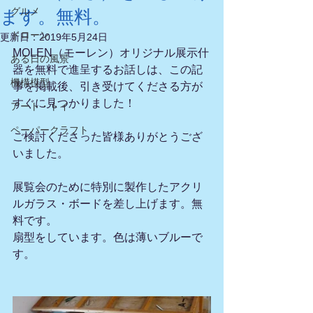
グルメ
ます。無料。
ドローン
更新日：
2019年5月24日
MOLEN（モーレン）オリジナル展示什
ある日の風景
器を無料で進呈するお話しは、この記
機構模型
事を掲載後、引き受けてくださる方が
すぐに見つかりました！
アート・トイ
ペーパークラフト
ご検討くださった皆様ありがとうござ
いました。
展覧会のために特別に製作したアクリ
ルガラス・ボードを差し上げます。無
料です。
扇型をしています。色は薄いブルーで
す。