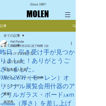
-Since 1997-
MOLEN
記事
全ての記事
Hal Furuta
全ての記事
2019年5月22日
読了時間: 1分
昨日、引き受け手が見つか
オートマタの作り方
りました！ありがとうご
とびだす絵本
ざいました。
英国自動人形展
MOLEN（モーレン）オ
ポール・スプーナーの世界
リジナル展覧会用什器のア
インテリア
クリルガラス・ボード1.8ｍ
書籍
×10mm（厚さ）を差し上げ
坂啓典