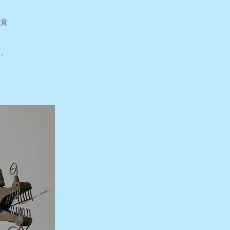
視覚
て、