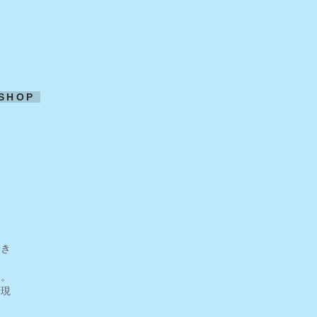
SHOP
動き
す。
て現