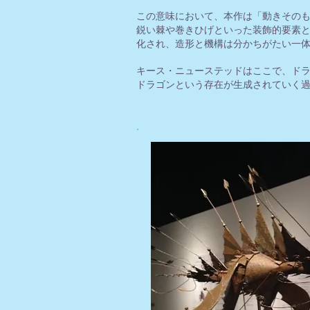
この意味において、本作は「動きその
鋭い棘や巻きひげといった装飾的要素
化され、造形と機構は分かちがたい一
キース・ニューステッドはここで、ド
ドラゴンという存在が生成されていく