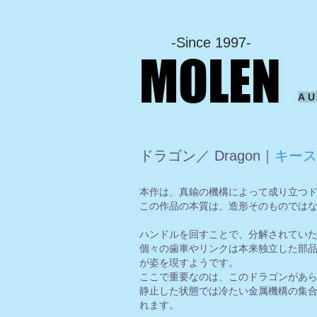
-Since 1997-
MOLEN
A
ドラゴン／ Dragon｜
キース
本作は、真鍮の機構によって成り立つ
この作品の本質は、造形そのものでは
ハンドルを回すことで、分解されてい
個々の歯車やリンクは本来独立した部
が姿を現すようです。
ここで重要なのは、このドラゴンがあ
静止した状態では冷たい金属機構の集
れます。