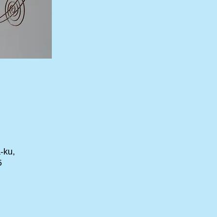
-ku,
5