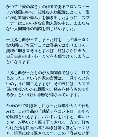
かつて「愛の寓意」の作者であるブロンズィー
ノが絵画の中で、複雑な人物配置によって「愛
に潜む欺瞞や痛み」を描き出したように、スプ
ーナーはこの小さな自動人形の中に、ままなら
ない人間関係の縮図を閉じ込めました。
一度捻じ曲がってしまった釘を、元の真っ直ぐ
な状態に打ち直すことは容易ではありません。
無理に叩き直そうとすれば、釘はさらに歪み、
自分自身の指（心）までをも傷つけてしまうこ
とになります。
「捻じ曲がったものが人間関係ではなく、釘で
良かった」という作家の言葉は、一見すると救
いのように聞こえますが、その裏には「人間関
係の修復がいかに困難で、痛みを伴うものであ
るか」という鋭い洞察が隠されています。
台座の中で剥き出しになった歯車やカムの仕組
みは、この作品の「感情」をコントロールする
心臓部といえます。ハンドルを回すと、重いハ
ンマーが勢いよく振り下ろされる一方で、打ち
付けた指を口元へ運ぶ動きは驚くほどゆっくり
と、慎重に繰り返されます。この「容赦ない衝