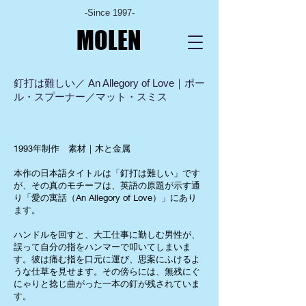
-Since 1997-
MOLEN
釘打は難しい／ An Allegory of Love｜
ポー
ル・スプーナー／マット・スミス
1993年制作 素材｜木と金属
本作の日本語タイトルは「釘打は難しい」です
が、その真のモチーフは、英語の原題が示す通
り「愛の寓話（An Allegory of Love）」にあり
ます。
ハンドルを回すと、大工仕事に勤しむ男性が、
誤って自分の指をハンマーで叩いてしまいま
す。彼は痛む指を口元に運び、思案にふけるよ
うな仕草を見せます。その傍らには、無残にぐ
にゃりと捻じ曲がった一本の釘が残されていま
す。