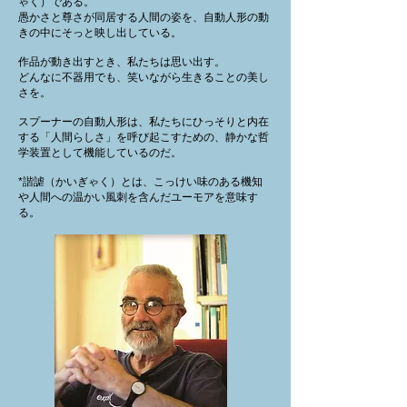
ゃく）である。
愚かさと尊さが同居する人間の姿を、自動人形の動
きの中にそっと映し出している。
作品が動き出すとき、私たちは思い出す。
どんなに不器用でも、笑いながら生きることの美し
さを。
スプーナーの自動人形は、私たちにひっそりと内在
する「人間らしさ」を呼び起こすための、静かな哲
学装置として機能しているのだ。
*諧謔（かいぎゃく）とは、こっけい味のある機知
や人間への温かい風刺を含んだユーモアを意味す
る。