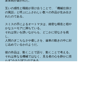
業体制が築かれた。
互いの感性と職能が溶け合うことで、「機械仕掛け
の寓話」と呼ぶにふさわしい数々の作品が生み出さ
れたのである。
スミスの手によるオートマタは、緻密な構造と穏や
かなユーモアに満ちている。
それは笑いを誘いながらも、どこかに切なさを残
し、
人間のぎこちなさや優しさを、歯車の動きの中に封
じ込めているかのようだ。
彼の作品は、動くことで語り、動くことで考える。
それは単なる機械ではなく、見る者の心を静かに揺
らす“小さな詩”なのである。