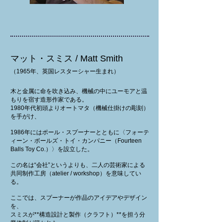
マット・スミス / Matt Smith
（1965年、英国レスターシャー生まれ）
木と金属に命を吹き込み、機械の中にユーモアと温
もりを宿す造形作家である。
1980年代初頭よりオートマタ（機械仕掛けの彫刻）
を手がけ、
1986年にはポール・スプーナーとともに〈フォーテ
ィーン・ボールズ・トイ・カンパニー（Fourteen
Balls Toy Co.）〉を設立した。
この名は“会社”というよりも、二人の芸術家による
共同制作工房（atelier / workshop）を意味してい
る。
ここでは、スプーナーが作品のアイデアやデザイン
を、
スミスが**構造設計と製作（クラフト）**を担う分