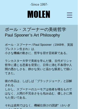
-Since 1997-
MOLEN
ポール・スプーナーの美術哲学
Paul Spooner’s Art Philosophy
ポール・スプーナー / Paul Spooner（1948年、英国
プレストン生まれ）は、
小さな機械の動きに、哲学を宿す芸術家である。
ランカスター大学で美術を学んだ後、古代ギリシャ
哲学に通じる思索を背景に、日常に潜む不条理や人
間の愚かしさを、静かな笑いと温かな眼差しで描い
てきた。
彼の作品は、しばしば「ブラックジョーク」と誤解
される。
しかし、スプーナーのユーモアは他者を嘲るもので
はなく、人間の不完全さをも包み込む、優しさに満
ちた笑いである。
それは皮肉ではなく、機械仕掛けの諧謔*（かいぎ