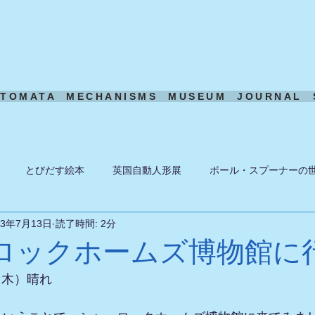
UTOMATA
MECHANISMS
MUSEUM
JOURNAL
とびだす絵本
英国自動人形展
ポール・スプーナーの
23年7月13日
読了時間: 2分
ーン
ある日の風景
機構模型
アート・トイ
ペーパ
ロックホームズ博物館に
日（木）晴れ