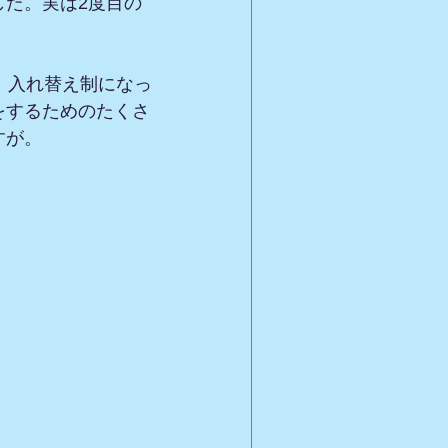
た。実は2度目の
、入れ替え制になっ
をするためのたくさ
すが。