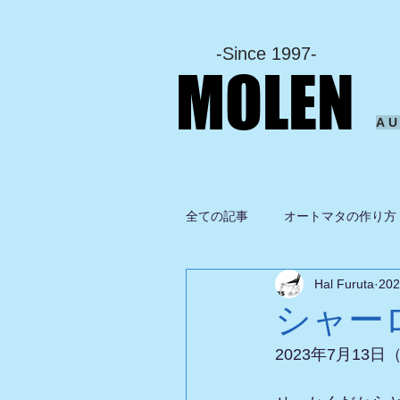
-Since 1997-
MOLEN
A
全ての記事
オートマタの作り方
Hal Furuta
20
坂啓典
グルメ
ドロ
シャー
2023年7月13