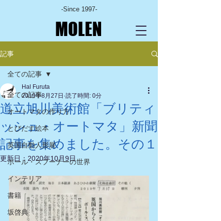
-Since 1997-
MOLEN
記事
全ての記事
Hal Furuta
全ての記事
2019年8月27日
読了時間: 0分
道立旭川美術館「ブリティ
オートマタの作り方
ッシュ・オートマタ」新聞
とびだす絵本
記事を集めました。その１
英国自動人形展
更新日：
2020年10月9日
ポール・スプーナーの世界
インテリア
書籍
坂啓典