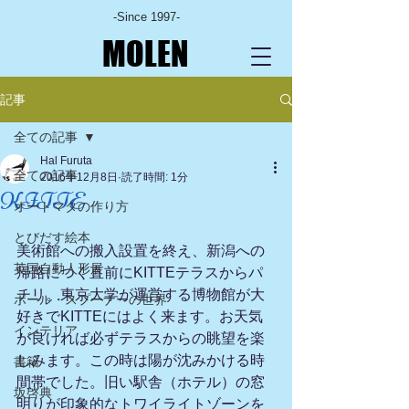
-Since 1997-
MOLEN
記事
全ての記事
Hal Furuta
全ての記事
2016年12月8日
読了時間: 1分
KITTE
オートマタの作り方
とびだす絵本
美術館への搬入設置を終え、新潟への
英国自動人形展
帰路につく直前にKITTEテラスからパ
チリ。東京大学が運営する博物館が大
ポール・スプーナーの世界
好きでKITTEにはよく来ます。お天気
インテリア
が良ければ必ずテラスからの眺望を楽
しみます。この時は陽が沈みかける時
書籍
間帯でした。旧い駅舎（ホテル）の窓
坂啓典
明りが印象的なトワイライトゾーンを