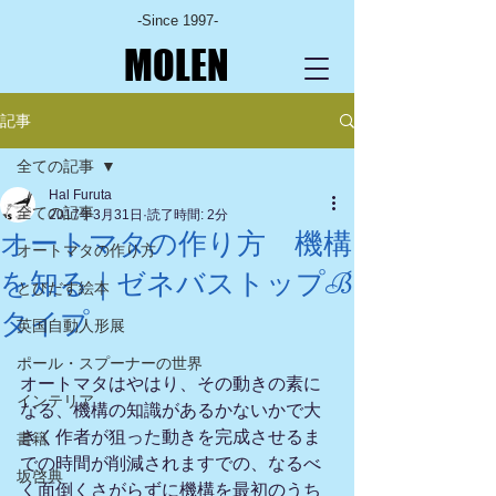
-Since 1997-
MOLEN
記事
全ての記事
Hal Furuta
全ての記事
2017年3月31日
読了時間: 2分
オートマタの作り方 機構
オートマタの作り方
を知る｜ゼネバストップB
とびだす絵本
タイプ
英国自動人形展
ポール・スプーナーの世界
オートマタはやはり、その動きの素に
インテリア
なる、機構の知識があるかないかで大
きく作者が狙った動きを完成させるま
書籍
での時間が削減されますでの、なるべ
坂啓典
く面倒くさがらずに機構を最初のうち