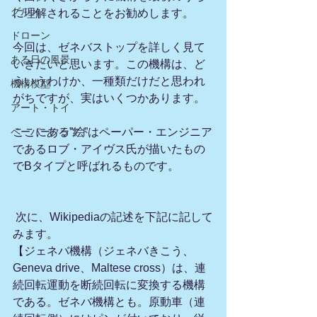
グルメ
に理解されることをお勧めします。
ドローン
今回は、ゼネバストップを詳しく見て
ある日の風景
いきたいと思います。この機構は、ど
ういうわけか、一種類だけだと思われ
機構模型
がちですが、実はいくつかあります。
アート・トイ
ペーパークラフト
ここにある”絵”はペーパー・エンジニア
であるロブ・アイヴス氏が描いたもの
でBタイプと呼ばれるものです。
 次に、Wikipediaの記述を下記に記して
みます。
【ジェネバ機構（ジェネバきこう、
Geneva drive、Maltese cross）は、連
続回転運動を断続回転に変換する機構
である。ゼネバ機構とも。原動車（連