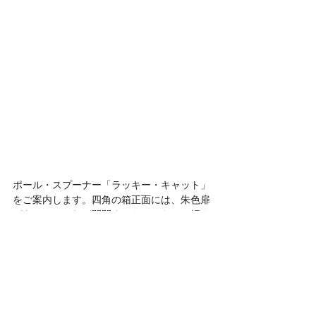
ポール・スプーナー「ラッキー・キャット」
をご案内します。四角の箱正面には、朱色扉
があって、それが開閉するたびになかの招き
猫が変わる仕組みです。最初の画像でおわか
りのように猫4体は、正円（円いテーブル）
に乗っており、回転と同時進行で扉が開閉す
るのですが、難しいのはそのタイミングで
す。