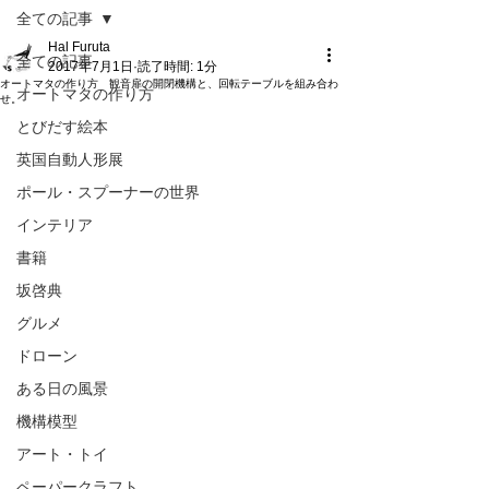
全ての記事
Hal Furuta
全ての記事
2017年7月1日
読了時間: 1分
オートマタの作り方 観音扉の開閉機構と、回転テーブルを組み合わ
オートマタの作り方
せ。
とびだす絵本
英国自動人形展
ポール・スプーナーの世界
インテリア
書籍
坂啓典
グルメ
ドローン
ある日の風景
機構模型
アート・トイ
ペーパークラフト