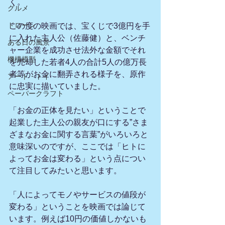
く。
グルメ
ドローン
この度の映画では、宝くじで3億円を手
に入れた主人公（佐藤健）と、ベンチ
ある日の風景
ャー企業を成功させ法外な金額でそれ
機構模型
を売却した若者4人の合計5人の億万長
者等がお金に翻弄される様子を、原作
アート・トイ
に忠実に描いていました。
ペーパークラフト
「お金の正体を見たい」ということで
起業した主人公の親友が口にする”さま
ざまなお金に関する言葉”がいろいろと
意味深いのですが、ここでは「ヒトに
よってお金は変わる」という点につい
て注目してみたいと思います。
「人によってモノやサービスの値段が
変わる」ということを映画では論じて
います。例えば10円の価値しかないも