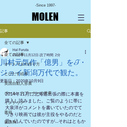
-Since 1997-
MOLEN
記事
全ての記事
Hal Furuta
全ての記事
2018年11月12日
読了時間: 2分
川村元気作「億男」をT・
オートマタの作り方
ジョイ新潟万代で観た。
とびだす絵本
更新日：
2020年10月9日
英国自動人形展
ポール・スプーナーの世界
2014年11月に北海道出張の際に本書を
購入し読みました。ご覧のように帯に
インテリア
大泉洋がコメントを書いていたのでて
書籍
っきり映画では彼が主役をやるのだと
思い込んでいたのですが...それはともか
坂啓典