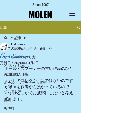
-Since 1997-
MOLEN
記事
全ての記事
Hal Furuta
全ての記事
2020年6月20日
読了時間: 1分
Fertilization
オートマタの作り方
更新日：
2020年10月8日
とびだす絵本
ポール・スプーナーの古い作品のひと
英国自動人形展
つです。
わたしのコレクションではないのです
ポール・スプーナーの世界
が動画を作者から預かっているので、
インテリア
いずれどこかでお披露目したいと考え
ています。
書籍
坂啓典