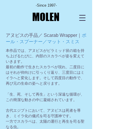
-Since 1997-
MOLEN
アヌビスの手品／ Scarab Wrapper｜
ポ
ール・スプーナー／マット・スミス
本作品では、アヌビスがピラミッド状の箱を持
ち上げるたびに、内部のスカラベが姿を変えて
いきます。
最初の動作で生きたスカラベが現れ、二度目に
はそれが仰向けに引っくり返り、三度目にはミ
イラへと変化します。そして四度目の動作で、
再び元の生命の姿へと戻ります。
「生、死、そして再生」という深遠な循環が、
この簡潔な動きの中に凝縮されています。
古代エジプトにおいて、アヌビスは死者を導
き、ミイラ化の儀式を司る守護神です。
一方でスカラベは、太陽の運行と再生を司る聖
なる虫。