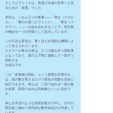
そしてピラミッドは、死者が永遠の世界へと至
るための「装置」でした。
本作は、これら三つの要素――「導き（アヌビ
ス）」「移行の場（ピラミッド）」「再生（ス
カラベ）」――を組み合わせることで、死生観
の物語を一つの円環として提示しています。
この巧みな変化は、驚くほど合理的な機構によ
って支えられています。
スカラベが乗る台座は、三つの面を持つ回転体
となっており、箱の上下動に連動して一面ずつ
回転する
仕組みです。
この「多角錐の回転」という原理を応用すれ
ば、面の数を変えるだけで変化の回数を自在に
設計できます。例えば、二回であれば一枚の板
の表裏、四回であれば四角錐といった具合で
す。
単なる手品のような視覚的驚きの中に、古代の
死生観と極めて現代的な数学的設計が同居して
います。