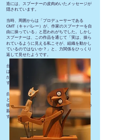
造には、スプーナーの皮肉めいたメッセージが
隠されています。
当時、周囲からは「プロデューサーである
CMT（キャバレー）が、作家のスプーナーを自
由に操っている」と思われがちでした。しかし
スプ
は、この作品を通じて「実は、操ら
ーナー
れているように見える私こそが、組織を動かし
ているのではないか？」と、力関係をひっくり
返して見せたようです。
台座の中で複雑に組み合わされた木製の歯車
は、そんな「どっちが主導権を握っているの
か」という力学を面白おかしく可視化していま
す。
自分の立ち位置や組織との関係さえも、ひょい
と作品のネタにしてしまうスプーナー。
彼の独特な諧謔（ジョーク）とセンスが、この
親子猫の動きの中に生き生きと呼吸していま
す。