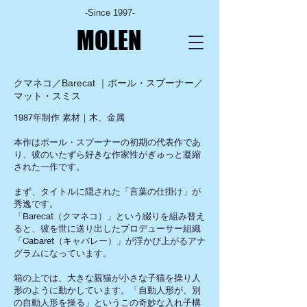
-Since 1997-
MOLEN
クマネコ／Barecat ｜
ポール・スプーナー／
マット・スミス
1987年制作 素材｜木、金属
本作はポール・スプーナーの初期の代表作であ
り、彼のいたずら好きな作家性がぎゅっと凝縮
された一作です。
まず、タイトルに隠された「言葉の仕掛け」が
秀逸です。
「Barecat（クマネコ）」という綴りを組み替え
ると、彼を世に送り出したプロデューサー組織
「Cabaret（キャバレー）」が浮かび上がるアナ
グラムになっています。
箱の上では、大きな親猫が小さな子猫を操り人
形のように動かしています。「自動人形が、別
の自動人形を操る」というこの奇妙な入れ子構