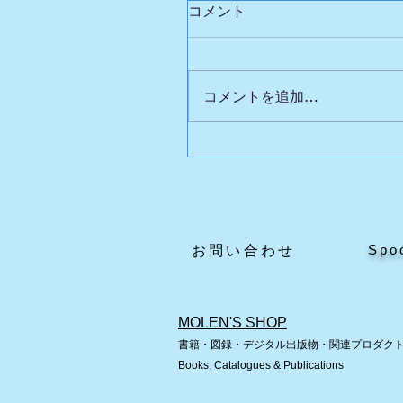
コメント
コメントを追加…
オートマタの作り方「ポ
ル・スプーナー氏に学び
しこく磁石をつかう」
Spo
​お問い合わせ
MOLEN'S SHOP
書籍・図録・デジタル出版物・関連プロダク
Books, Catalogues & Publications