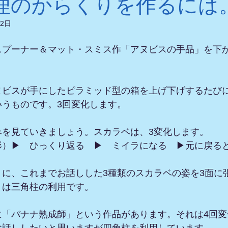
理のからくりを作るには
22日
スプーナー＆マット・スミス作「アヌビスの手品」を下
ヌビスが手にしたピラミッド型の箱を上げ下げするたび
いうものです。3回変化します。
みを見ていきましょう。スカラベは、3変化します。
形）▶　ひっくり返る　▶　ミイラになる　▶元に戻る
うに、これまでお話しした3種類のスカラベの姿を3面に
くは三角柱の利用です。
に「バナナ熟成師」という作品があります。それは4回変