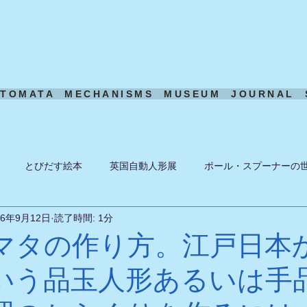
UTOMATA
MECHANISMS
MUSEUM
JOURNAL
とびだす絵本
英国自動人形展
ポール・スプーナーの
16年9月12日
読了時間: 1分
ーン
ある日の風景
機構模型
アート・トイ
ペーパ
マタの作り方。江戸日本
いう品玉人形あるいは手