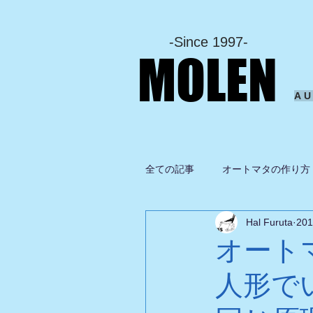
-Since 1997-
MOLEN
A
全ての記事
オートマタの作り方
Hal Furuta
20
坂啓典
グルメ
ドロ
オート
人形で