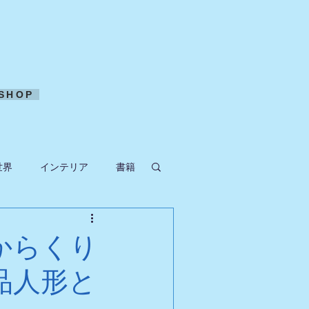
SHOP
世界
インテリア
書籍
ークラフト
からくり
品人形と